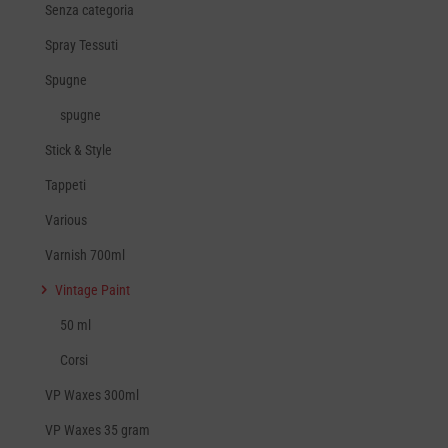
Senza categoria
Spray Tessuti
Spugne
spugne
Stick & Style
Tappeti
Various
Varnish 700ml
Vintage Paint
50 ml
Corsi
VP Waxes 300ml
VP Waxes 35 gram