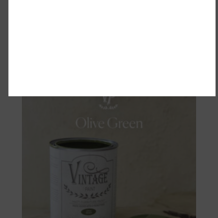
Antique Rose 100ml
€
7.50