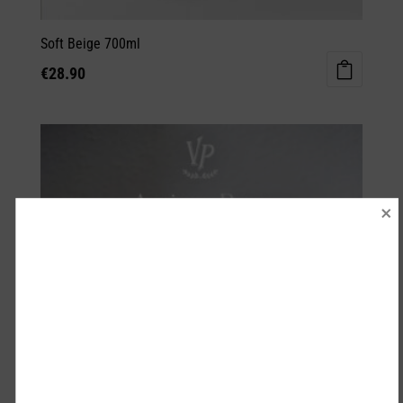
Soft Beige 700ml
€
28.90