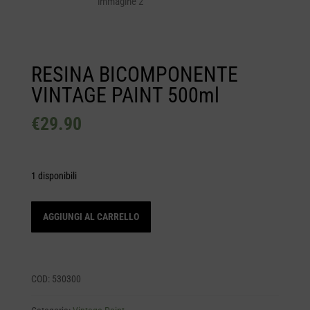
RESINA BICOMPONENTE
VINTAGE PAINT 500ml
€
29.90
1 disponibili
RESINA
AGGIUNGI AL CARRELLO
BICOMPONENTE
VINTAGE
PAINT
500ml
COD:
530300
quantità