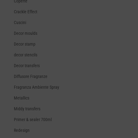
Coperte
Crackle Effect
Cuscini
Decor moulds
Decor stamp
decor stencils
Decor transfers
Diffusore Fragranze
Fragranza Ambiente Spray
Metallics
Middy transfers
Primer & sealer 700ml
Redesign