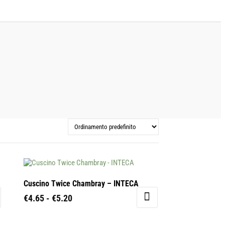
Cuscino Twice Chambray – INTECA
Fascia
€
4.65
-
€
5.20
di
Questo
prezzo:
prodotto