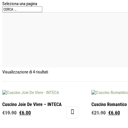
Seleziona una pagina
Visualizzazione di 4 risultati
Cuscino Joie De Vivre – INTECA
Cuscino Romantico
Il
Il
Il
Il
€
19.90
€
6.00
€
21.90
€
6.60
prezzo
prezzo
prezzo
pre
Questo
originale
attuale
originale
attu
prodotto