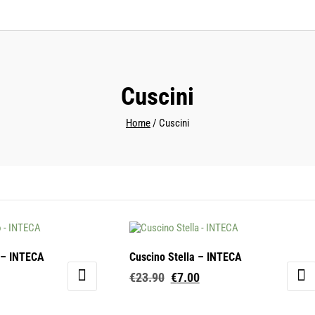
Cuscini
Home
/ Cuscini
 – INTECA
Cuscino Stella – INTECA
Il
Il
€
23.90
€
7.00
zzo
prezzo
prezzo
Questo
ale
originale
attuale
prodotto