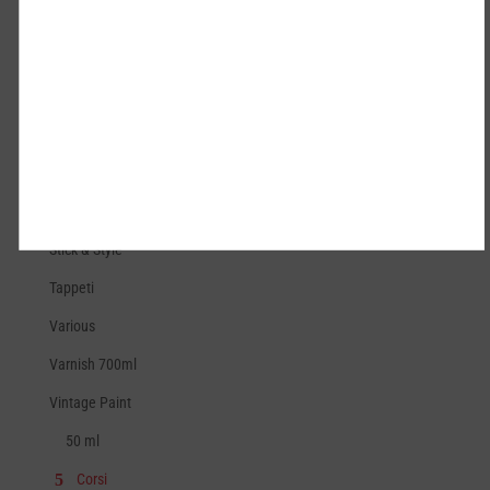
Primer & sealer 700ml
Redesign
Senza categoria
Spray Tessuti
Spugne
spugne
Stick & Style
Tappeti
Various
Varnish 700ml
Vintage Paint
50 ml
Corsi