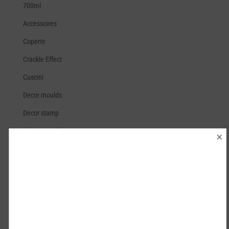
700ml
Accessoires
Coperte
Crackle Effect
Cuscini
Decor moulds
Decor stamp
decor stencils
Decor transfers
Diffusore Fragranze
Fragranza Ambiente Spray
Metallics
Middy transfers