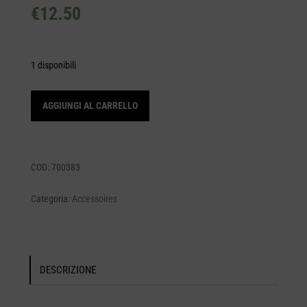
€
12.50
1 disponibili
PENNELLO
AGGIUNGI AL CARRELLO
PIATTO
2.4
cm
quantità
COD:
700383
Categoria:
Accessoires
DESCRIZIONE