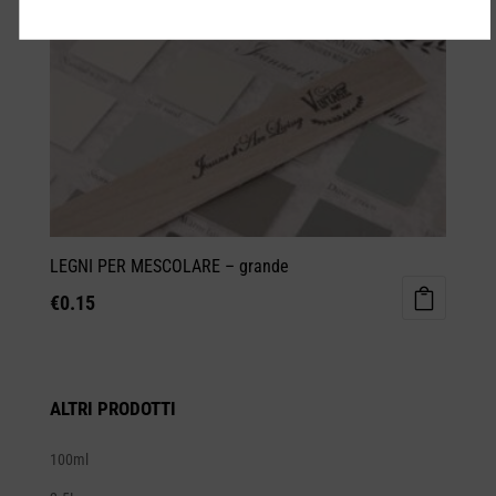
LEGNI PER MESCOLARE – grande
€
0.15
ALTRI PRODOTTI
100ml