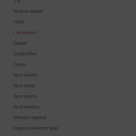
2.5L
3D Decor Stencils
700ml
Accessoires
Coperte
Crackle Effect
Cuscini
Decor moulds
Decor stamp
decor stencils
Decor transfers
Diffusore Fragranze
Fragranza Ambiente Spray