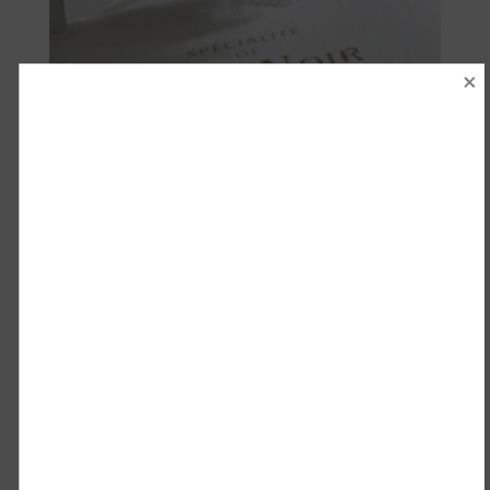
STENCIL – Cuir Noir
€
8.50