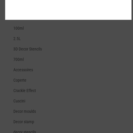
ALTRI PRODOTTI
100ml
2.5L
3D Decor Stencils
700ml
Accessoires
Coperte
Crackle Effect
Cuscini
Decor moulds
Decor stamp
decor stencils