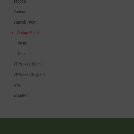
Tappeti
Various
Varnish 700ml
Vintage Paint
50 ml
Corsi
VP Waxes 300ml
VP Waxes 35 gram
Wax
Woodwill