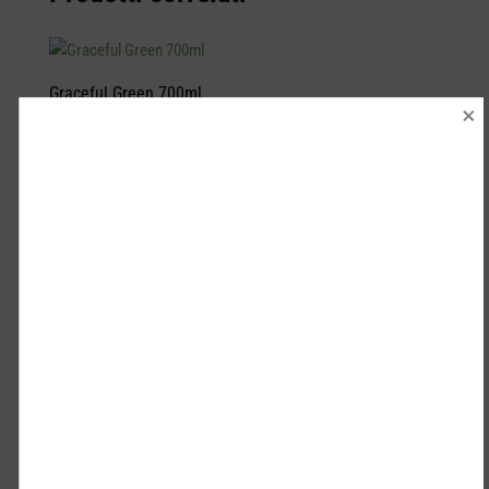
Graceful Green 700ml
€
28.90
Vintage Cream 100ml
€
7.50
Warm Cream 700ml
€
28.90